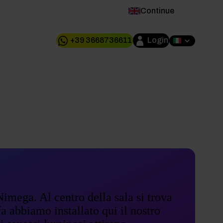
Continue
+39 3668736611
Login
uenti
contatto
Blog
IT
Nimega. Al centro della sala si trova
a abbiamo installato qui il nostro