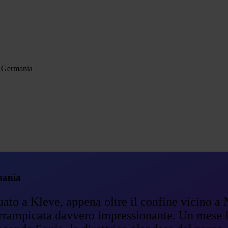
Come funziona
Domande freq
n Germania
mania
uato a Kleve, appena oltre il confine vicino a 
 arrampicata davvero impressionante. Un mese f