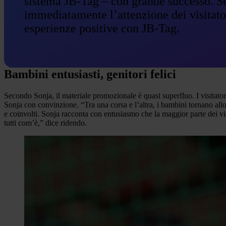
sistema JB-Tag – con grande successo. Sec
immediatamente l’attenzione dei visitato
esperienze positive con JB-Tag.
Bambini entusiasti, genitori felici
Secondo Sonja, il materiale promozionale è quasi superfluo. I visitatori
Sonja con convinzione. “Tra una corsa e l’altra, i bambini tornano allo
e coinvolti. Sonja racconta con entusiasmo che la maggior parte dei vi
tutti com’è,” dice ridendo.