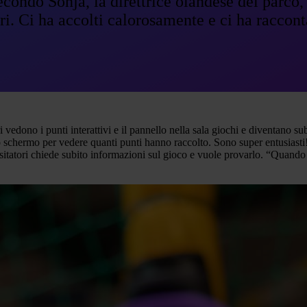
ondo Sonja, la direttrice olandese del parco, 
ri. Ci ha accolti calorosamente e ci ha raccon
 vedono i punti interattivi e il pannello nella sala giochi e diventano s
 schermo per vedere quanti punti hanno raccolto. Sono super entusiasti!” 
sitatori chiede subito informazioni sul gioco e vuole provarlo. “Quando 