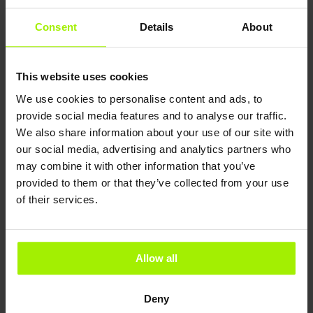
hochgeladen und die
Sprache auf Deutsch
eingestellt. Der
Consent
Details
About
nächste Schritt ist,
Tiergeräusche
hinzuzufügen, um
This website uses cookies
das Spielerlebnis
noch unterhaltsamer
We use cookies to personalise content and ads, to
zu machen!“
provide social media features and to analyse our traffic.
We also share information about your use of our site with
our social media, advertising and analytics partners who
may combine it with other information that you’ve
provided to them or that they’ve collected from your use
of their services.
Allow all
Deny