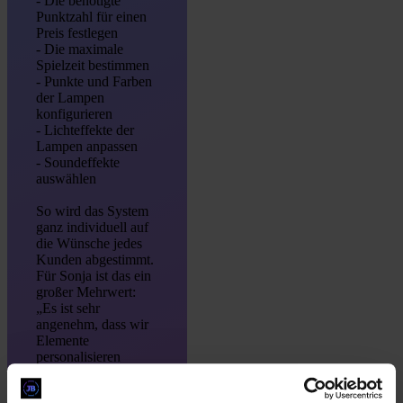
- Die benötigte
Punktzahl für einen
Preis festlegen
- Die maximale
Spielzeit bestimmen
- Punkte und Farben
der Lampen
konfigurieren
- Lichteffekte der
Lampen anpassen
- Soundeffekte
auswählen
So wird das System
ganz individuell auf
die Wünsche jedes
Kunden abgestimmt.
Für Sonja ist das ein
großer Mehrwert:
„Es ist sehr
angenehm, dass wir
Elemente
personalisieren
können. Wir haben
unser eigenes Logo