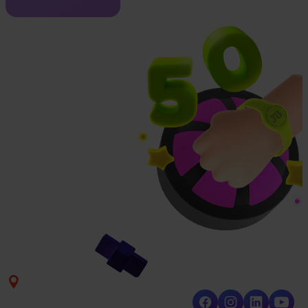
Bezoekadres
Volg de nieuwste
ontwikkelingen
Ampère 10
7942 DD Meppel
The Netherlands