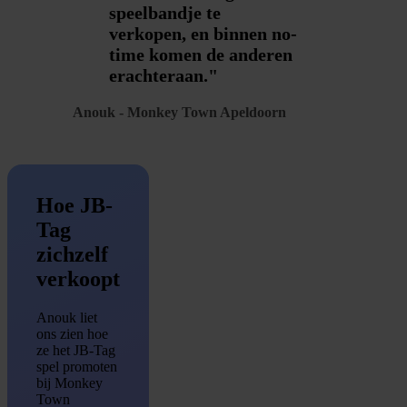
speelbandje te
verkopen, en binnen no-
time komen de anderen
erachteraan."
Anouk - Monkey Town Apeldoorn
Hoe JB-
Tag
zichzelf
verkoopt
Anouk liet
ons zien hoe
ze het JB-Tag
spel promoten
bij Monkey
Town