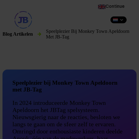
This website is also available in English
Continue
NL
Speelplezier Bij Monkey Town Apeldoorn
Blog Artikelen
Met JB-Tag
Speelplezier bij Monkey Town Apeldoorn
met JB-Tag
In 2024 introduceerde Monkey Town
Apeldoorn het JBTag spelsysteem.
Nieuwsgierig naar de reacties, besloten we
langs te gaan om de sfeer zelf te ervaren.
Omringd door enthousiaste kinderen deelde
Anouk, één van de medewerkers, haar