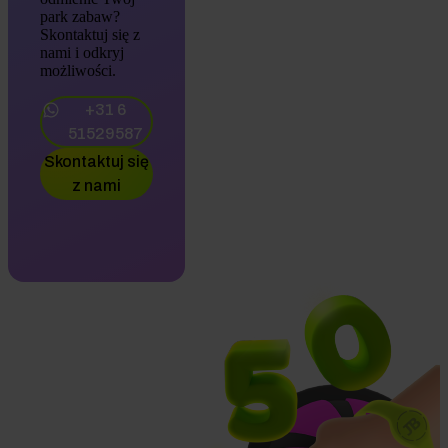
park zabaw?
Skontaktuj się z
nami i odkryj
możliwości.
+31 6
51529587
Skontaktuj się
z nami